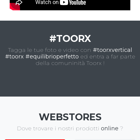
#TOORX
Tagga le tue foto e video con
#toorxvertical
#toorx #equilibrioperfetto
ed entra a far parte
della comuninità Toorx !
WEBSTORES
Dove trovare i nostri prodotti
online
?