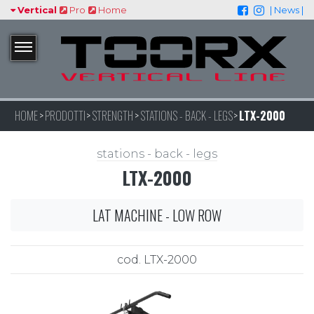
Vertical
Pro
Home
| News |
HOME
PRODOTTI
STRENGTH
STATIONS - BACK - LEGS
LTX-2000
stations - back - legs
LTX-2000
LAT MACHINE - LOW ROW
cod. LTX-2000