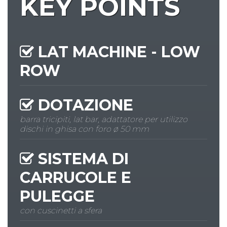
KEY POINTS
LAT MACHINE - LOW
ROW
DOTAZIONE
barra tricipiti, lat bar, adattatore per utilizzo
dischi in ghisa con foro ø 50 mm
SISTEMA DI
CARRUCOLE E
PULEGGE
con cuscinetti a sfera