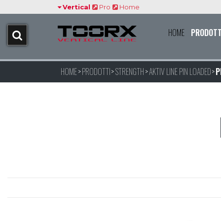
Vertical
Pro
Home
HOME
PRODOTT
HOME
PRODOTTI
STRENGTH
AKTIV LINE PIN LOADED
P