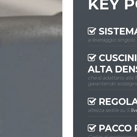
KEY P
SISTEMA
a leveraggio singolo
CUSCINI
ALTA DEN
che si adattano alla 
garantendo sostegno
REGOLA
altezza sedile su 5
live
PACCO 
Carter di protezione 