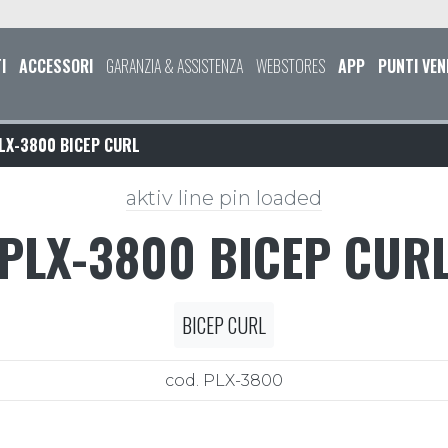
I
ACCESSORI
GARANZIA & ASSISTENZA
WEBSTORES
APP
PUNTI VEN
LX-3800 BICEP CURL
aktiv line pin loaded
PLX-3800 BICEP CUR
BICEP CURL
cod. PLX-3800