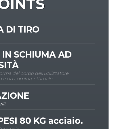
OINTS
 DI TIRO
 IN SCHIUMA AD
SITÀ
forma del corpo dell’utilizzatore
 e un comfort ottimale
ZIONE
lli
.
PESI
80 KG
acciaio.
integrale