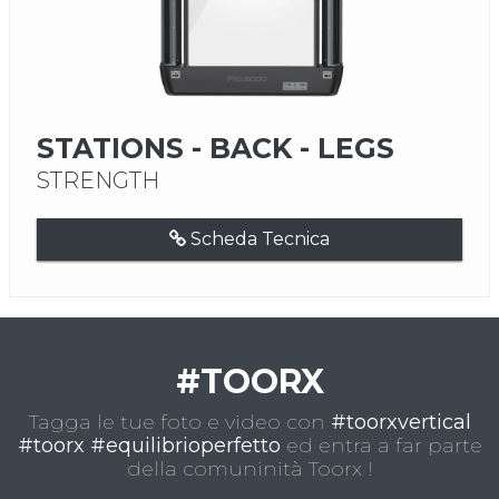
STATIONS - BACK - LEGS
STRENGTH
Scheda Tecnica
#TOORX
Tagga le tue foto e video con
#toorxvertical
#toorx #equilibrioperfetto
ed entra a far parte
della comuninità Toorx !