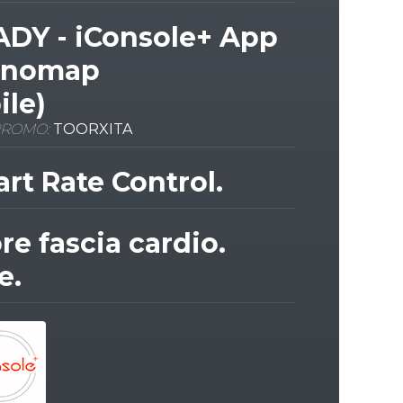
DY - iConsole+ App
Kinomap
ile)
PROMO:
TOORXITA
t Rate Control.
re fascia cardio.
e.