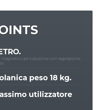
OINTS
TRO.
o magnetico ad induzione con regolazione
zo.
lanica peso 18 kg.
ssimo utilizzatore