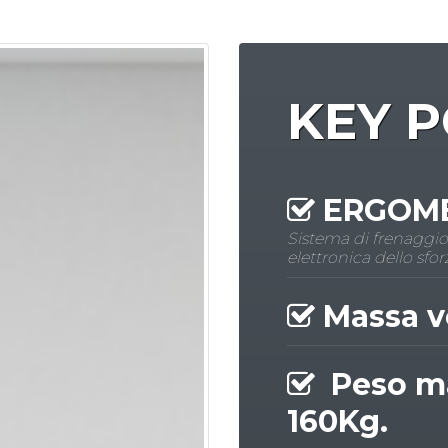
KEY P
ERGOME
Sistema di frenaggi
elettronica dello sfor
Massa vo
Peso ma
160Kg.