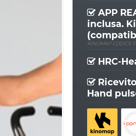
APP REA
inclusa. 
(compatib
KINOMAP CODICE 
HRC-Hear
Ricevito
Hand puls