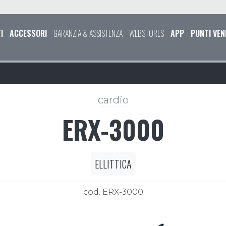
I
ACCESSORI
GARANZIA & ASSISTENZA
WEBSTORES
APP
PUNTI VEN
cardio
ERX-3000
ELLITTICA
cod. ERX-3000