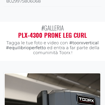
8029975806068
#GALLERIA
PLX-4300 PRONE LEG CURL
Tagga le tue foto e video con
#toorxvertical
#equilibrioperfetto
ed entra a far parte della
comuninità Toorx !