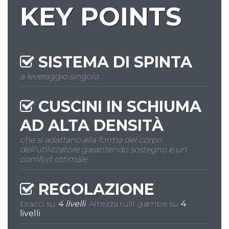
KEY POINTS
SISTEMA DI
SPINTA
a leveraggio singolo
CUSCINI IN SCHIUMA
AD
ALTA DENSITÀ
che si adattano alla forma del corpo
dell’utilizzatore garantendo sostegno e un
comfort ottimale
REGOLAZIONE
bracci su
4 livelli
. Altezza rulli gambe su
4
livelli
.