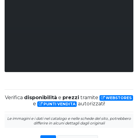
Verifica
disponibilità
e
prezzi
tramite
WEBSTORES
e
autorizzati!
PUNTI VENDITA
Le immagini e i dati nel catalogo e nelle schede del sito, potrebbero
differire in alcuni dettagli dagli originali