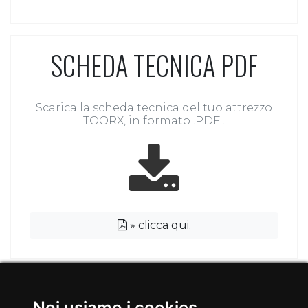
SCHEDA TECNICA PDF
Scarica la scheda tecnica del tuo attrezzo
TOORX, in formato .PDF .
»
clicca qui.
VERTICAL LINE 2026
Noi usiamo i cookies