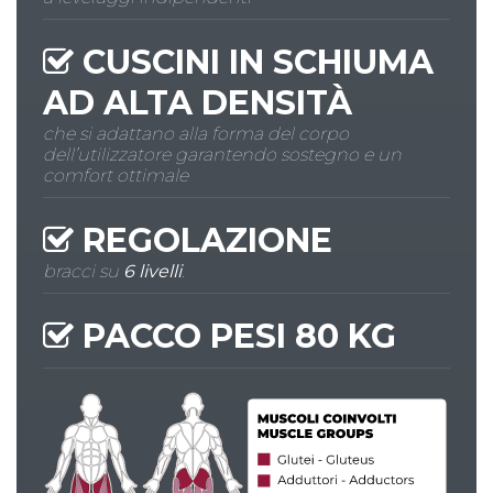
CUSCINI IN SCHIUMA
AD
ALTA DENSITÀ
che si adattano alla forma del corpo
dell’utilizzatore garantendo sostegno e un
comfort ottimale
REGOLAZIONE
bracci su
6 livelli
.
PACCO PESI
80 KG