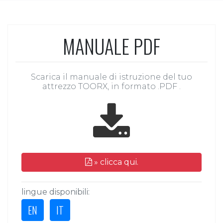
MANUALE PDF
Scarica il manuale di istruzione del tuo
attrezzo TOORX, in formato .PDF .
» clicca qui.
lingue disponibili:
EN
IT