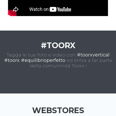
#TOORX
Tagga le tue foto e video con
#toorxvertical
#toorx #equilibrioperfetto
ed entra a far parte
della comuninità Toorx !
WEBSTORES