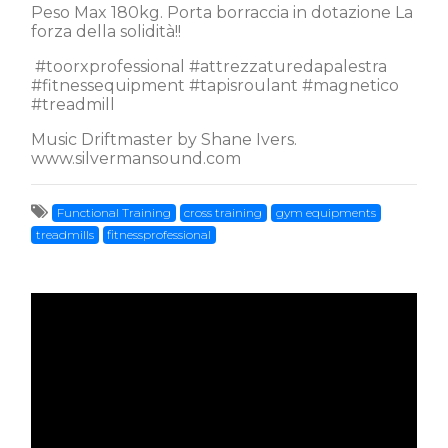
Peso Max 180kg. Porta borraccia in dotazione La
forza della solidità!!
#toorxprofessional #attrezzaturedapalestra
#fitnessequipment #tapisroulant #magnetico
#treadmill
Music Driftmaster by Shane Ivers.
www.silvermansound.com
Functional Training
cross training
gym equipments
treadmills
fitnessprofessional