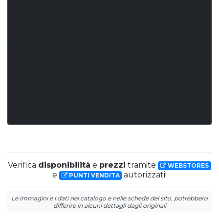
Verifica
disponibilità
e
prezzi
tramite
WEBSTORES
e
autorizzati!
PUNTI VENDITA
Le immagini e i dati nel catalogo e nelle schede del sito, potrebbero
differire in alcuni dettagli dagli originali