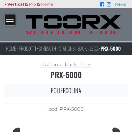
Vertical
Pro
Home
| News |
HOME
PRODOTTI
STRENGTH
STATIONS - BACK - LEGS
PRX-5000
stations - back - legs
PRX-5000
POLIERCOLINA
cod. PRX-5000