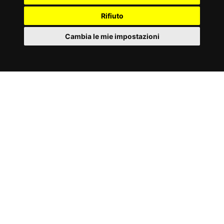
Rifiuto
Cambia le mie impostazioni
IT
OPTIONAL - STAND AUTOPORTANTE
Cookies
MANUALE PDF
Scarica il manuale di istruzione del tuo
attrezzo TOORX, in formato .PDF .