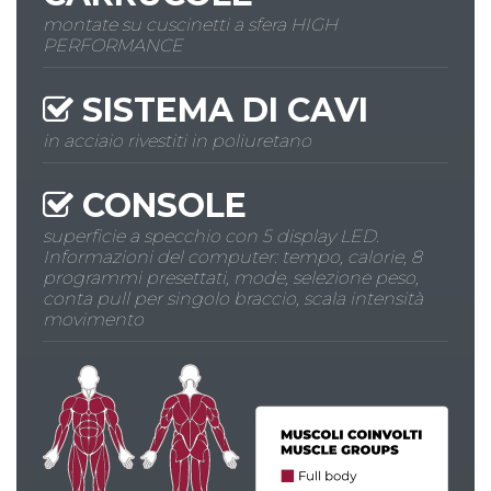
montate su cuscinetti a sfera HIGH
PERFORMANCE
SISTEMA DI CAVI
in acciaio rivestiti in poliuretano
CONSOLE
superficie a specchio con 5 display LED.
Informazioni del computer: tempo, calorie, 8
programmi presettati, mode, selezione peso,
conta pull per singolo braccio, scala intensità
movimento